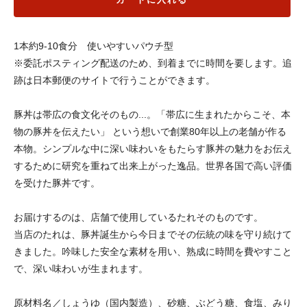
1本約9-10食分 使いやすいパウチ型
※委託ポスティング配送のため、到着までに時間を要します。追
跡は日本郵便のサイトで行うことができます。
豚丼は帯広の食文化そのもの...。「帯広に生まれたからこそ、本
物の豚丼を伝えたい」 という想いで創業80年以上の老舗が作る
本物。シンプルな中に深い味わいをもたらす豚丼の魅力をお伝え
するために研究を重ねて出来上がった逸品。世界各国で高い評価
を受けた豚丼です。
お届けするのは、店舗で使用しているたれそのものです。
当店のたれは、豚丼誕生から今日までその伝統の味を守り続けて
きました。吟味した安全な素材を用い、熟成に時間を費やすこと
で、深い味わいが生まれます。
原材料名／しょうゆ（国内製造）、砂糖、ぶどう糖、食塩、みり