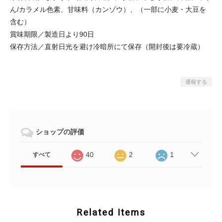
ん/カラメル色素、甘味料（カンゾウ）、（一部に小麦・大豆を
含む）
賞味期限／製造日より90日
保存方法／直射日光を避け冷暗所にて保存（開封後は要冷蔵）
通報する
ショップの評価
40
2
1
すべて
Related Items