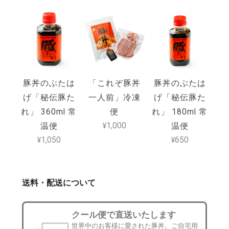
豚丼のぶたは
「これぞ豚丼
豚丼のぶたは
げ「秘伝豚た
一人前」冷凍
げ「秘伝豚た
れ」 360ml 常
便
れ」 180ml 常
¥1,000
温便
温便
¥1,050
¥650
送料・配送について
クール便で直送いたします
世界中のお客様に愛された豚丼。ご自宅用